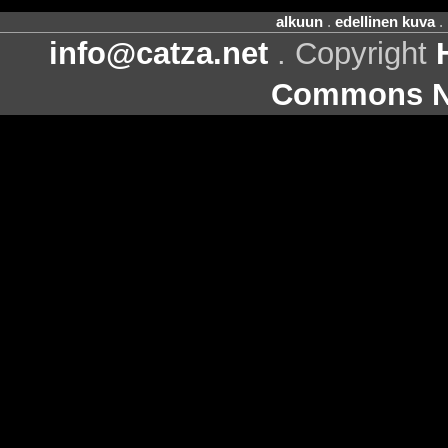
alkuun
.
edellinen kuva
.
info@catza.net
. Copyright
Commons Ni