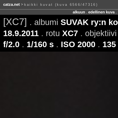
catza.net
>
kaikki kuvat (kuva 6566/47316)
alkuun
.
edellinen kuva
.
[XC7]
. albumi
SUVAK ry:n kot
18.9.2011
. rotu
XC7
. objektiiv
f/2.0
.
1/160 s
.
ISO 2000
.
135