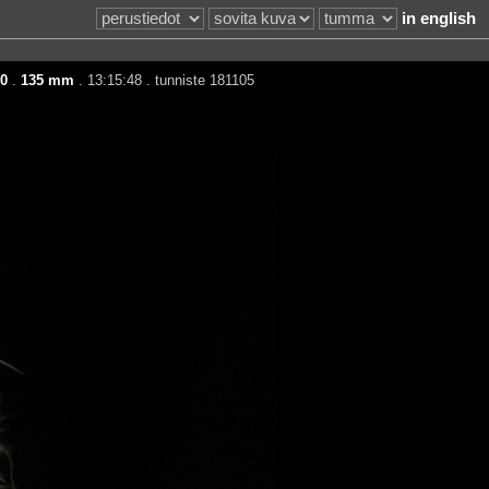
in english
0
.
135 mm
. 13:15:48 . tunniste 181105