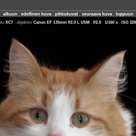
alkuun
.
edellinen kuva
.
pikkukuvat
.
seuraava kuva
.
loppuun
otu
XC7
. objektiivi
Canon EF 135mm f/2.0 L USM
.
f/2.0
.
1/160 s
.
ISO 320