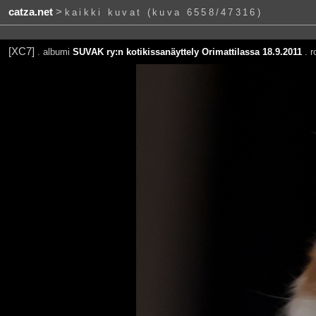
catza.net
>
kaikki kuvat (kuva 6558/47316)
[XC7]
. albumi
SUVAK ry:n kotikissanäyttely Orimattilassa 18.9.2011
. r