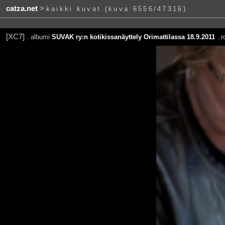
catza.net
>
kaikki kuvat (kuva 6556/47316)
[XC7]
. albumi
SUVAK ry:n kotikissanäyttely Orimattilassa 18.9.2011
. r