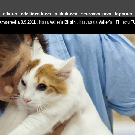
alkuun
.
edellinen kuva
.
pikkukuvat
.
seuraava kuva
.
loppuun
ampereella 3.9.2011
. kissa
Valier's Bilgin
. kasvattaja
Valier's
.
FI
. rotu
T