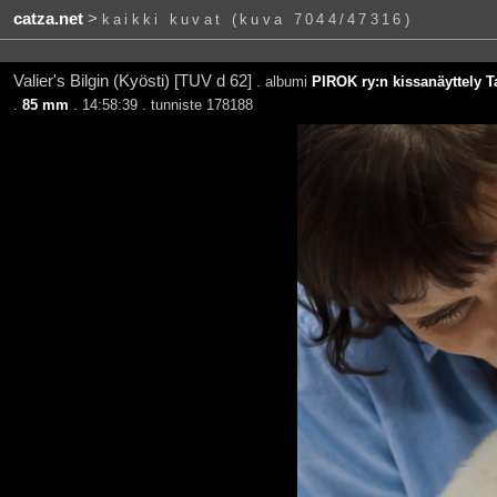
catza.net
>
kaikki kuvat (kuva 7044/47316)
Valier's Bilgin (Kyösti) [TUV d 62]
. albumi
PIROK ry:n kissanäyttely T
.
85 mm
. 14:58:39 . tunniste 178188