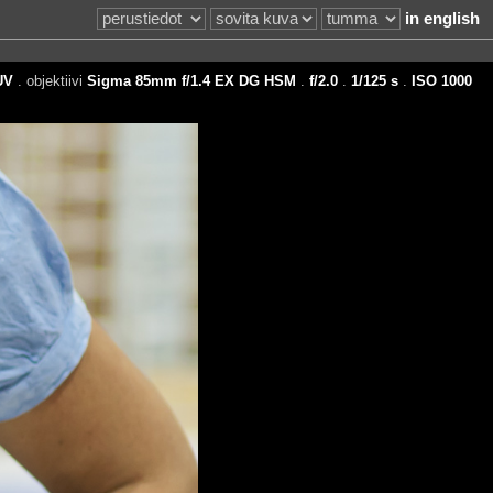
in english
UV
. objektiivi
Sigma 85mm f/1.4 EX DG HSM
.
f/2.0
.
1/125 s
.
ISO 1000