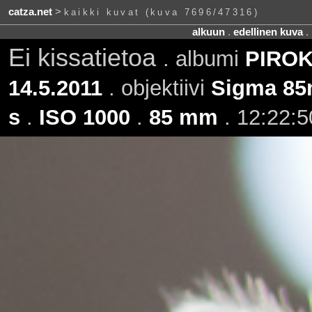
catza.net
>
kaikki kuvat (kuva 7696/47316)
alkuun
.
edellinen kuva
.
Ei kissatietoa
. albumi
PIROK 
14.5.2011
. objektiivi
Sigma 85
s
.
ISO 1000
.
85 mm
. 12:22:5