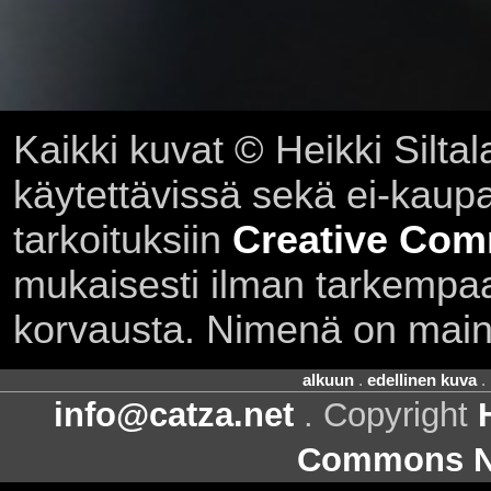
Kaikki kuvat © Heikki Siltal
käytettävissä sekä ei-kaupall
tarkoituksiin
Creative Com
mukaisesti ilman tarkempaa 
korvausta. Nimenä on main
alkuun
.
edellinen kuva
.
info@catza.net
. Copyright
Commons Ni