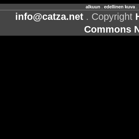
alkuun
.
edellinen kuva
.
info@catza.net
. Copyright
Commons Ni