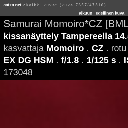
catza.net
>
kaikki kuvat (kuva 7657/47316)
alkuun
.
edellinen kuva
.
Samurai Momoiro*CZ [BML
kissanäyttely Tampereella 14.
kasvattaja
Momoiro
.
CZ
. rot
EX DG HSM
.
f/1.8
.
1/125 s
.
173048