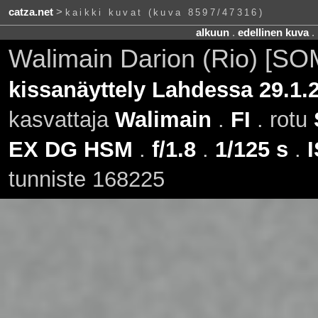
catza.net
>
kaikki kuvat (kuva 8597/47316)
alkuun
.
edellinen kuva
.
Walimain Darion (Rio) [SO
kissanäyttely Lahdessa 29.1.
kasvattaja
Walimain
.
FI
. rotu
EX DG HSM
.
f/1.8
.
1/125 s
.
tunniste 168225