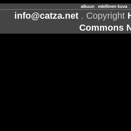
alkuun
.
edellinen kuva
.
info@catza.net
. Copyright
Commons Ni