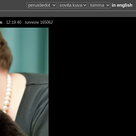
in english
m
. 12:19:40 . tunniste 165062