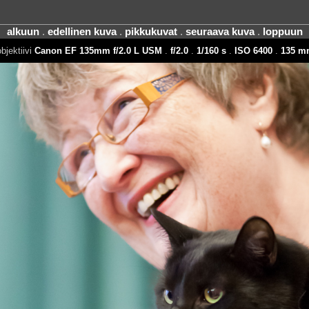
alkuun
.
edellinen kuva
.
pikkukuvat
.
seuraava kuva
.
loppuun
bjektiivi
Canon EF 135mm f/2.0 L USM
.
f/2.0
.
1/160 s
.
ISO 6400
.
135 m