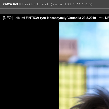
catza.net
>
kaikki kuvat (kuva 10175/47316)
[NFO]
. albumi
FINTICAt ry:n kissanäyttely Vantaalla 29.8.2010
. rotu
N