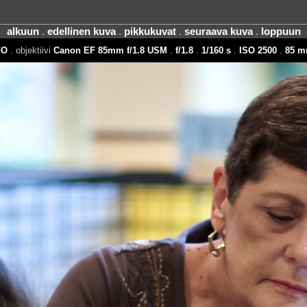
alkuun
.
edellinen kuva
.
pikkukuvat
.
seuraava kuva
.
loppuun
FO
. objektiivi
Canon EF 85mm f/1.8 USM
.
f/1.8
.
1/160 s
.
ISO 2500
.
85 