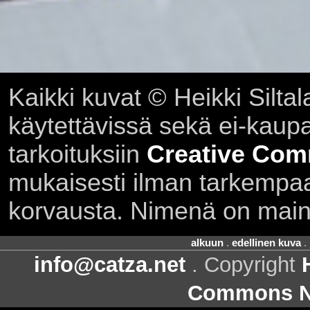
Kaikki kuvat © Heikki Siltal
käytettävissä sekä ei-kaupall
tarkoituksiin
Creative Com
mukaisesti ilman tarkempaa 
korvausta. Nimenä on main
alkuun
.
edellinen kuva
.
info@catza.net
. Copyright
Commons Ni