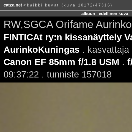
catza.net
>
kaikki kuvat (kuva 10172/47316)
alkuun
.
edellinen kuva
.
RW,SGCA Orifame Aurinko
FINTICAt ry:n kissanäyttely V
AurinkoKuningas
. kasvattaja
Canon EF 85mm f/1.8 USM
.
f
09:37:22 . tunniste 157018