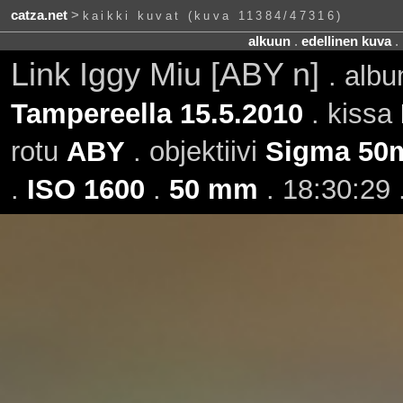
catza.net
>
kaikki kuvat (kuva 11384/47316)
alkuun
.
edellinen kuva
.
Link Iggy Miu [ABY n]
. alb
Tampereella 15.5.2010
. kissa
rotu
ABY
. objektiivi
Sigma 50
.
ISO 1600
.
50 mm
. 18:30:29 