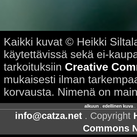
Kaikki kuvat © Heikki Siltal
käytettävissä sekä ei-kaupall
tarkoituksiin
Creative Com
mukaisesti ilman tarkempaa 
korvausta. Nimenä on main
alkuun
.
edellinen kuva
.
info@catza.net
. Copyright
Commons Ni