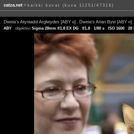
catza.net
>
kaikki kuvat (kuva 11251/47316)
Dweia's Atyniadol Arglwydes [ABY o]
. Dweia's Arian Byw [ABY n]
ABY
. objektiivi
Sigma 28mm f/1.8 EX DG
.
f/1.8
.
1/80 s
.
ISO 1600
.
28