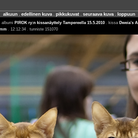
alkuun
.
edellinen kuva
.
pikkukuvat
.
seuraava kuva
.
loppuun
. albumi
PIROK ry:n kissanäyttely Tampereella 15.5.2010
. kissa
Dweia's A
 mm
. 12:12:34 . tunniste 151070