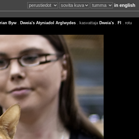
in english
rian Byw
.
Dweia's Atyniadol Arglwydes
. kasvattaja
Dweia's
.
FI
. rotu