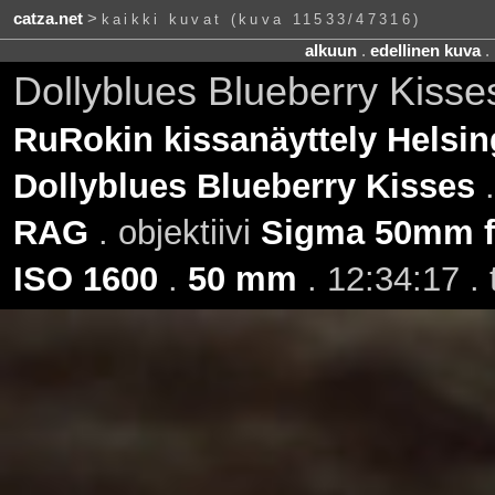
catza.net
>
kaikki kuvat (kuva 11533/47316)
alkuun
.
edellinen kuva
.
Dollyblues Blueberry Kisse
RuRokin kissanäyttely Helsin
Dollyblues Blueberry Kisses
.
RAG
. objektiivi
Sigma 50mm f
ISO 1600
.
50 mm
. 12:34:17 .