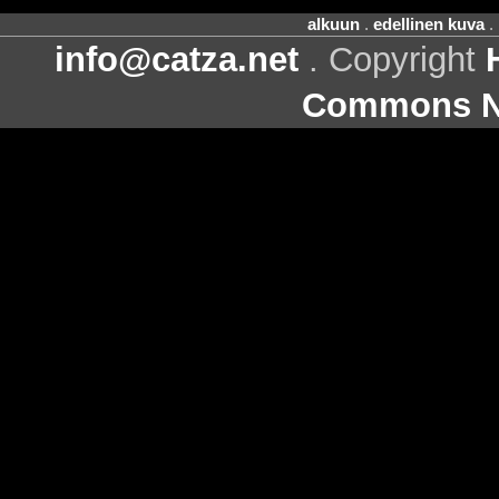
alkuun
.
edellinen kuva
.
info@catza.net
. Copyright
Commons Ni