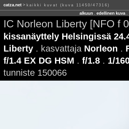
catza.net
>
kaikki kuvat (kuva 11450/47316)
alkuun
.
edellinen kuva
.
IC Norleon Liberty [NFO f 
kissanäyttely Helsingissä 24.
Liberty
. kasvattaja
Norleon
.
f/1.4 EX DG HSM
.
f/1.8
.
1/160
tunniste 150066