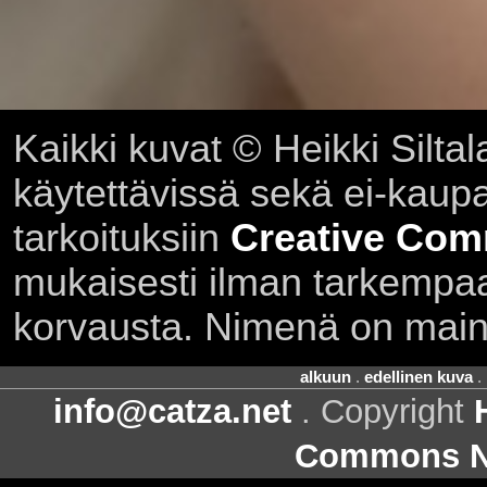
Kaikki kuvat © Heikki Siltal
käytettävissä sekä ei-kaupall
tarkoituksiin
Creative Com
mukaisesti ilman tarkempaa 
korvausta. Nimenä on main
alkuun
.
edellinen kuva
.
info@catza.net
. Copyright
Commons Ni