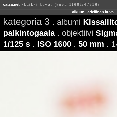
catza.net
>
kaikki kuvat (kuva 11682/47316)
alkuun
.
edellinen kuva
.
kategoria 3
. albumi
Kissalii
palkintogaala
. objektiivi
Sigm
1/125 s
.
ISO 1600
.
50 mm
. 1