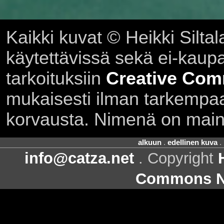
Kaikki kuvat © Heikki Siltal
käytettävissä sekä ei-kaupall
tarkoituksiin
Creative Com
mukaisesti ilman tarkempaa 
korvausta. Nimenä on main
alkuun
.
edellinen kuva
.
info@catza.net
. Copyright
Commons Ni