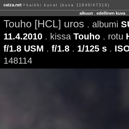
catza.net
>
kaikki kuvat (kuva 11840/47316)
alkuun
.
edellinen kuva
.
Touho [HCL] uros
. albumi
S
11.4.2010
. kissa
Touho
. rotu
f/1.8 USM
.
f/1.8
.
1/125 s
.
ISO
148114