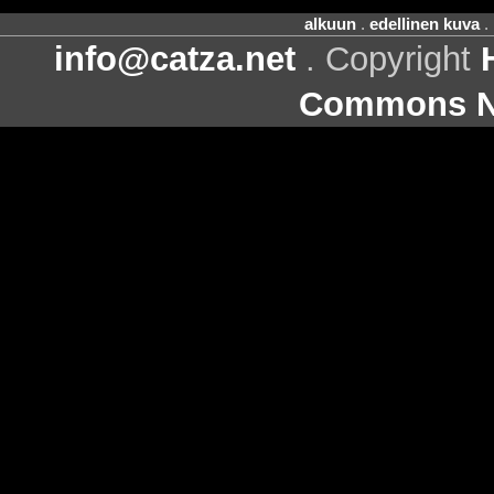
alkuun
.
edellinen kuva
.
info@catza.net
. Copyright
Commons Ni