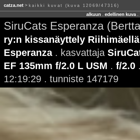
catza.net
>
kaikki kuvat (kuva 12069/47316)
alkuun
.
edellinen kuva
.
SiruCats Esperanza (Bertt
ry:n kissanäyttely Riihimäellä
Esperanza
. kasvattaja
SiruCa
EF 135mm f/2.0 L USM
.
f/2.0
12:19:29 . tunniste 147179