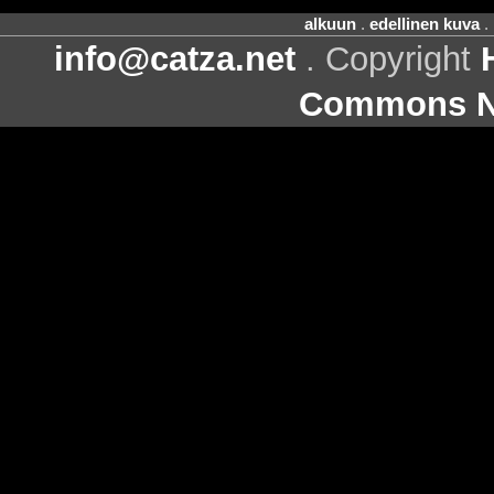
alkuun
.
edellinen kuva
.
info@catza.net
. Copyright
Commons Ni