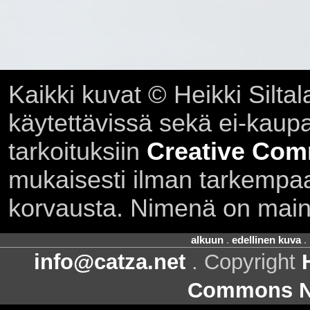
Kaikki kuvat © Heikki Siltal
käytettävissä sekä ei-kaupall
tarkoituksiin
Creative Com
mukaisesti ilman tarkempaa 
korvausta. Nimenä on main
alkuun
.
edellinen kuva
.
info@catza.net
. Copyright
Commons Ni