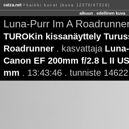
catza.net
>
kaikki kuvat (kuva 12376/47316)
alkuun
.
edellinen kuva
.
Luna-Purr Im A Roadrunne
TUROKin kissanäyttely Turus
Roadrunner
. kasvattaja
Luna-
Canon EF 200mm f/2.8 L II U
mm
. 13:43:46 . tunniste 14622