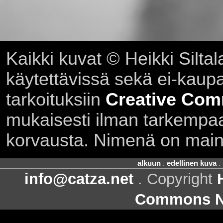
Kaikki kuvat © Heikki Siltal
käytettävissä sekä ei-kaupall
tarkoituksiin
Creative Com
mukaisesti ilman tarkempaa 
korvausta. Nimenä on main
alkuun
.
edellinen kuva
.
info@catza.net
. Copyright
Commons Ni