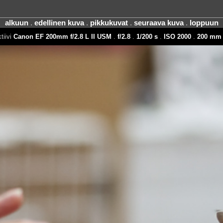
alkuun
.
edellinen kuva
.
pikkukuvat
.
seuraava kuva
.
loppuun
tiivi
Canon EF 200mm f/2.8 L II USM
.
f/2.8
.
1/200 s
.
ISO 2000
.
200 mm