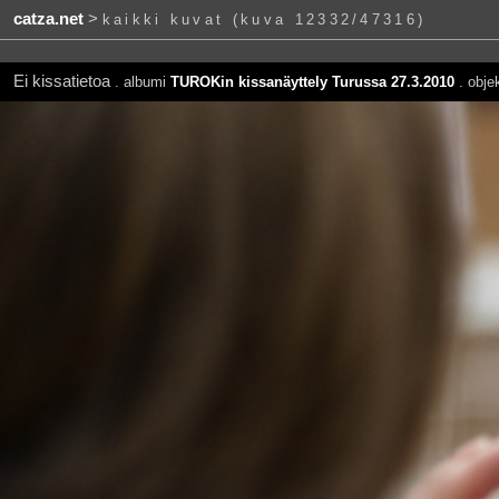
catza.net
>
kaikki kuvat (kuva 12332/47316)
Ei kissatietoa
. albumi
TUROKin kissanäyttely Turussa 27.3.2010
. objek