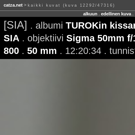
catza.net
>
kaikki kuvat (kuva 12292/47316)
alkuun
.
edellinen kuva
.
[SIA]
. albumi
TUROKin kissan
SIA
. objektiivi
Sigma 50mm f/
800
.
50 mm
. 12:20:34 . tunni