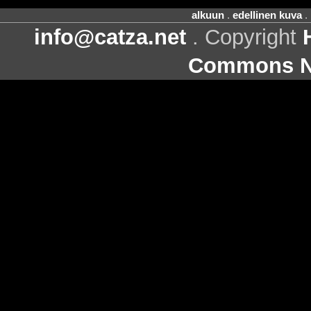
alkuun
.
edellinen kuva
.
info@catza.net
. Copyright
Commons Ni