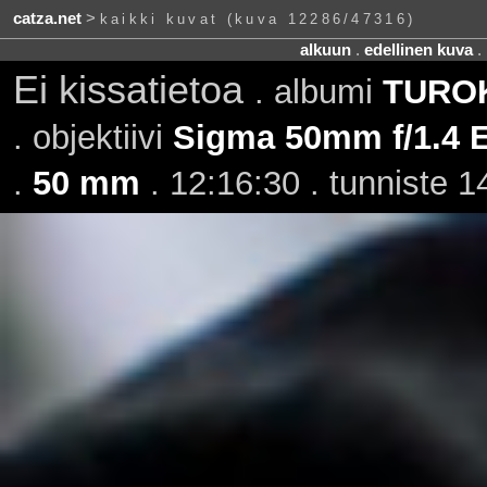
catza.net
>
kaikki kuvat (kuva 12286/47316)
alkuun
.
edellinen kuva
.
Ei kissatietoa
. albumi
TUROKi
. objektiivi
Sigma 50mm f/1.4
.
50 mm
. 12:16:30 . tunniste 