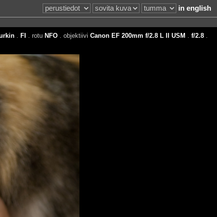
in english
urkin
.
FI
. rotu
NFO
. objektiivi
Canon EF 200mm f/2.8 L II USM
.
f/2.8
.