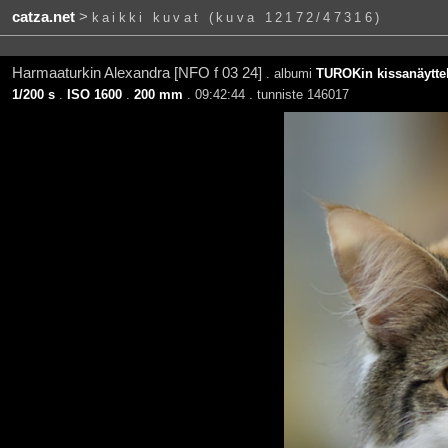
catza.net
>
kaikki kuvat (kuva 12172/47316)
Harmaaturkin Alexandra [NFO f 03 24]
. albumi
TUROKin kissanäyttel
1/200 s
.
ISO 1600
.
200 mm
. 09:42:44 . tunniste 146017