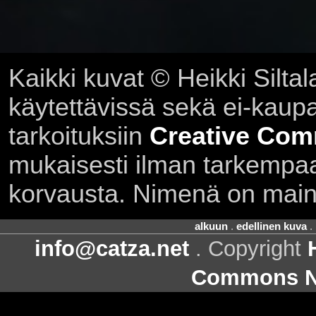
Kaikki kuvat © Heikki Siltal
käytettävissä sekä ei-kaupall
tarkoituksiin
Creative Com
mukaisesti ilman tarkempaa 
korvausta. Nimenä on main
alkuun
.
edellinen kuva
.
info@catza.net
. Copyright
Commons Ni