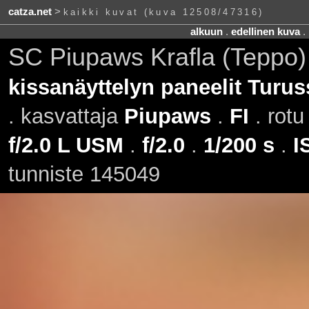
catza.net
>
kaikki kuvat (kuva 12508/47316)
alkuun
.
edellinen kuva
.
SC Piupaws Krafla (Teppo)
kissanäyttelyn paneelit Turus
. kasvattaja
Piupaws
.
FI
. rot
f/2.0 L USM
.
f/2.0
.
1/200 s
.
I
tunniste 145049