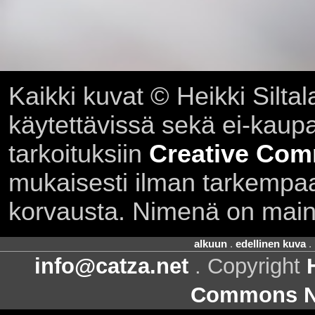
Kaikki kuvat © Heikki Siltal
käytettävissä sekä ei-kaupall
tarkoituksiin
Creative Com
mukaisesti ilman tarkempaa 
korvausta. Nimenä on main
alkuun
.
edellinen kuva
.
info@catza.net
. Copyright
Commons Ni