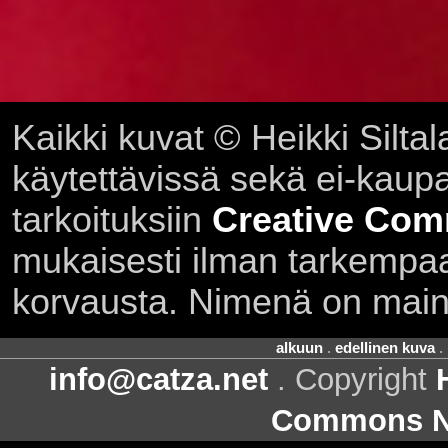
Kaikki kuvat © Heikki Siltal
käytettävissä sekä ei-kaupall
tarkoituksiin
Creative Com
mukaisesti ilman tarkempaa 
korvausta. Nimenä on main
alkuun
.
edellinen kuva
.
info@catza.net
. Copyright
Commons Ni