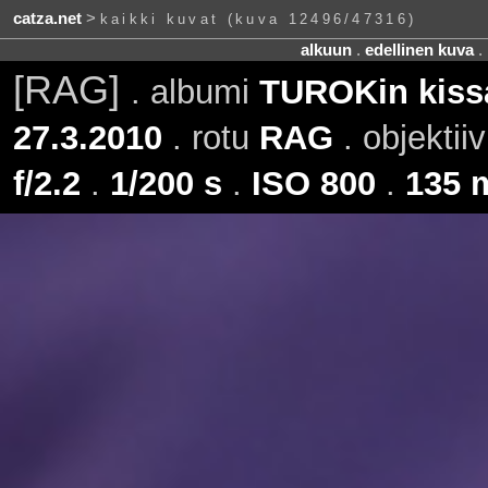
catza.net
>
kaikki kuvat (kuva 12496/47316)
alkuun
.
edellinen kuva
.
[RAG]
. albumi
TUROKin kissa
27.3.2010
. rotu
RAG
. objektii
f/2.2
.
1/200 s
.
ISO 800
.
135