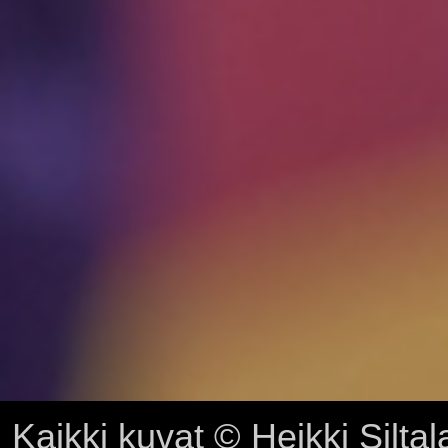
Kaikki kuvat © Heikki Siltal