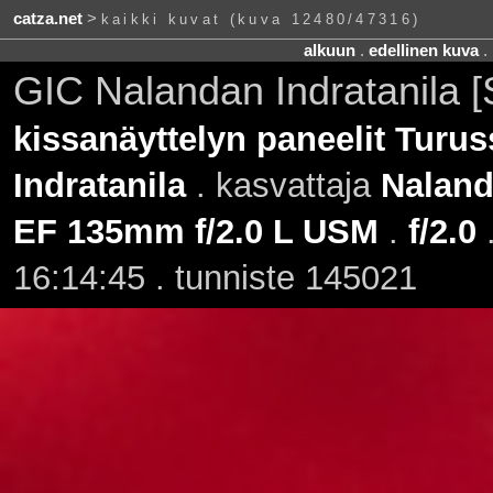
catza.net
>
kaikki kuvat (kuva 12480/47316)
alkuun
.
edellinen kuva
.
GIC Nalandan Indratanila [
kissanäyttelyn paneelit Turus
Indratanila
. kasvattaja
Nalan
EF 135mm f/2.0 L USM
.
f/2.0
16:14:45 . tunniste 145021