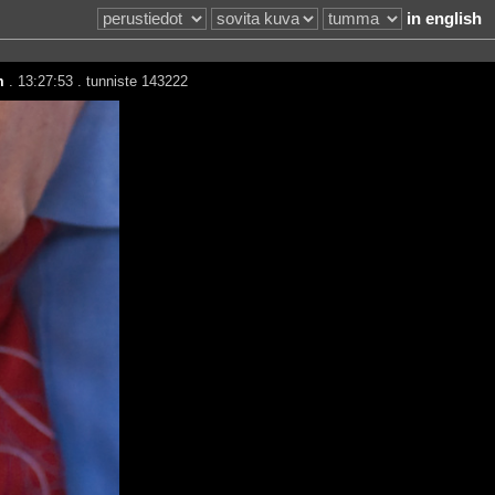
in english
m
. 13:27:53 . tunniste 143222