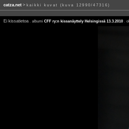
catza.net
>
kaikki kuvat (kuva 12990/47316)
Ei kissatietoa
. albumi
CFF ry:n kissanäyttely Helsingissä 13.3.2010
. o