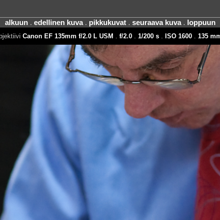
alkuun
.
edellinen kuva
.
pikkukuvat
.
seuraava kuva
.
loppuun
bjektiivi
Canon EF 135mm f/2.0 L USM
.
f/2.0
.
1/200 s
.
ISO 1600
.
135 m