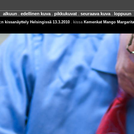
alkuun
.
edellinen kuva
.
pikkukuvat
.
seuraava kuva
.
loppuun
:n kissanäyttely Helsingissä 13.3.2010
. kissa
Kemenkat Mango Margarit