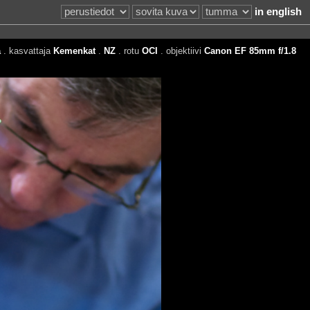
in english
a
. kasvattaja
Kemenkat
.
NZ
. rotu
OCI
. objektiivi
Canon EF 85mm f/1.8