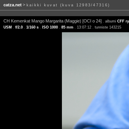
catza.net
>
kaikki kuvat (kuva 12983/47316)
CH Kemenkat Mango Margarita (Maggie) [OCI o 24]
. albumi
CFF ry
USM
.
f/2.0
.
1/160 s
.
ISO 1000
.
85 mm
. 13:07:12 . tunniste 143215