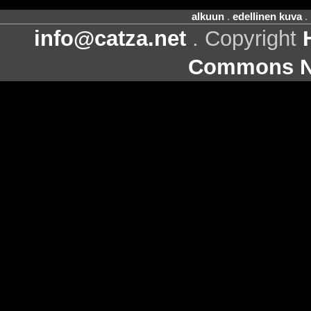
alkuun
.
edellinen kuva
.
info@catza.net
. Copyright
Commons Ni