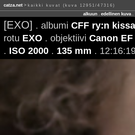
catza.net
>
kaikki kuvat (kuva 12951/47316)
alkuun
.
edellinen kuva
.
[EXO]
. albumi
CFF ry:n kissa
rotu
EXO
. objektiivi
Canon EF 
.
ISO 2000
.
135 mm
. 12:16:19