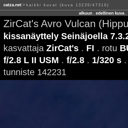
catza.net
>
kaikki kuvat (kuva 13235/47316)
alkuun
.
edellinen kuva
.
ZirCat's Avro Vulcan (Hipp
kissanäyttely Seinäjoella 7.3.
kasvattaja
ZirCat's
.
FI
. rotu
B
f/2.8 L II USM
.
f/2.8
.
1/320 s
tunniste 142231