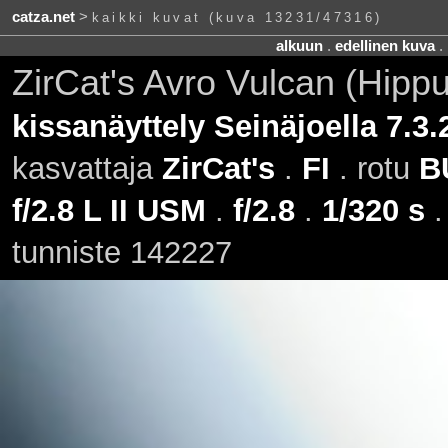
catza.net
>
kaikki kuvat (kuva 13231/47316)
alkuun
.
edellinen kuva
.
ZirCat's Avro Vulcan (Hipp
kissanäyttely Seinäjoella 7.3.
kasvattaja
ZirCat's
.
FI
. rotu
B
f/2.8 L II USM
.
f/2.8
.
1/320 s
tunniste 142227