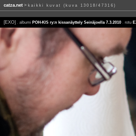
catza.net
>
kaikki kuvat (kuva 13018/47316)
[EXO]
. albumi
POH-KIS ry:n kissanäyttely Seinäjoella 7.3.2010
. rotu
E