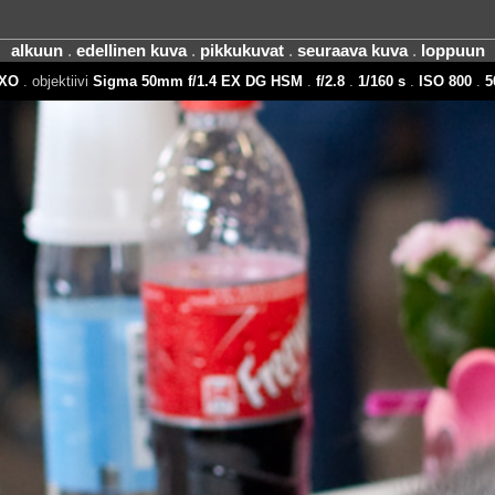
alkuun
.
edellinen kuva
.
pikkukuvat
.
seuraava kuva
.
loppuun
XO
. objektiivi
Sigma 50mm f/1.4 EX DG HSM
.
f/2.8
.
1/160 s
.
ISO 800
.
5