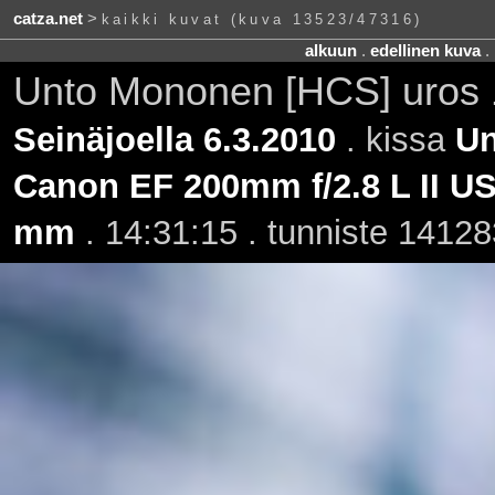
catza.net
>
kaikki kuvat (kuva 13523/47316)
alkuun
.
edellinen kuva
.
Unto Mononen [HCS] uros
Seinäjoella 6.3.2010
. kissa
Un
Canon EF 200mm f/2.8 L II U
mm
. 14:31:15 . tunniste 14128