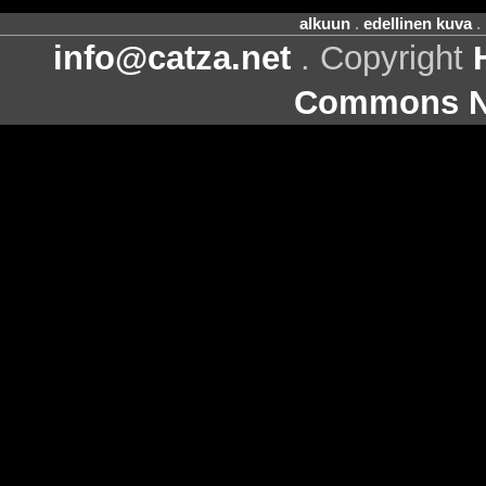
alkuun
.
edellinen kuva
.
info@catza.net
. Copyright
Commons Ni