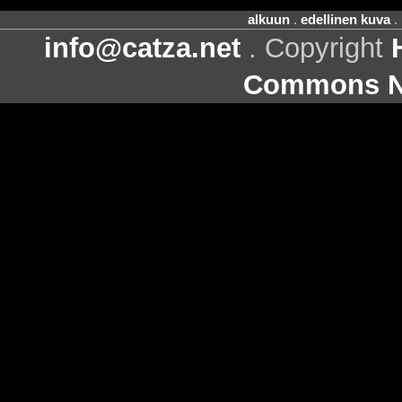
alkuun
.
edellinen kuva
.
info@catza.net
. Copyright
Commons Ni