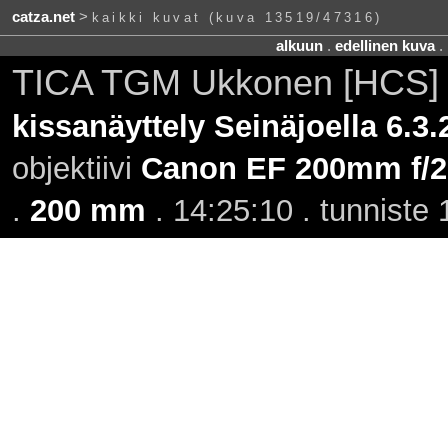
catza.net
>
kaikki kuvat (kuva 13519/47316)
alkuun
.
edellinen kuva
.
TICA TGM Ukkonen [HCS]
kissanäyttely Seinäjoella 6.3.
objektiivi
Canon EF 200mm f/2.
.
200 mm
. 14:25:10 . tunniste