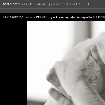
catza.net
>
kaikki kuvat (kuva 13479/47316)
Ei kissatietoa
. albumi
POH-KIS ry:n kissanäyttely Seinäjoella 6.3.2010