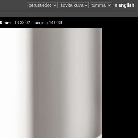
in english
00 mm
. 13:33:02 . tunniste 141239