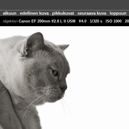
alkuun
.
edellinen kuva
.
pikkukuvat
.
seuraava kuva
.
loppuun
. objektiivi
Canon EF 200mm f/2.8 L II USM
.
f/4.0
.
1/320 s
.
ISO 1000
.
2