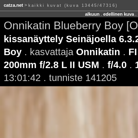
catza.net
>
kaikki kuvat (kuva 13445/47316)
alkuun
.
edellinen kuva
.
Onnikatin Blueberry Boy [
kissanäyttely Seinäjoella 6.3.
Boy
. kasvattaja
Onnikatin
.
FI
200mm f/2.8 L II USM
.
f/4.0
.
13:01:42 . tunniste 141205