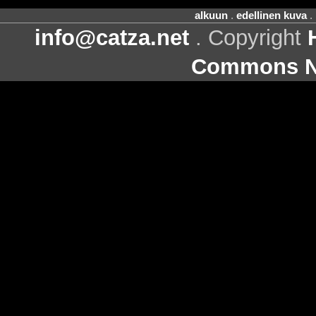
alkuun
.
edellinen kuva
.
info@catza.net
. Copyright
Commons Ni