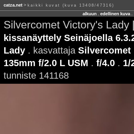
catza.net
>
kaikki kuvat (kuva 13408/47316)
alkuun
.
edellinen kuva
.
Silvercomet Victory's Lady
kissanäyttely Seinäjoella 6.3.
Lady
. kasvattaja
Silvercomet
135mm f/2.0 L USM
.
f/4.0
.
1/
tunniste 141168