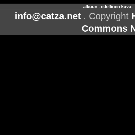
alkuun
.
edellinen kuva
.
info@catza.net
. Copyright
Commons Ni