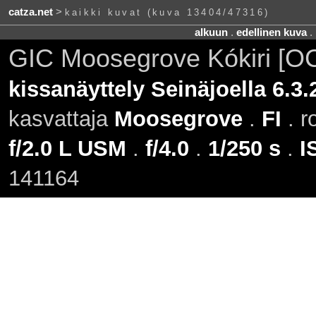
catza.net
>
kaikki kuvat (kuva 13404/47316)
alkuun
.
edellinen kuva
.
GIC Moosegrove Kókiri [OC
kissanäyttely Seinäjoella 6.3.
kasvattaja
Moosegrove
.
FI
. r
f/2.0 L USM
.
f/4.0
.
1/250 s
.
I
141164