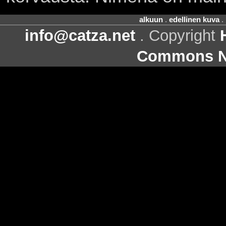
alkuun
.
edellinen kuva
.
info@catza.net
. Copyright
Commons Ni