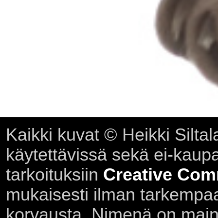
Kaikki kuvat © Heikki Siltal
käytettävissä sekä ei-kaupall
tarkoituksiin
Creative Com
mukaisesti ilman tarkempaa 
korvausta. Nimenä on main