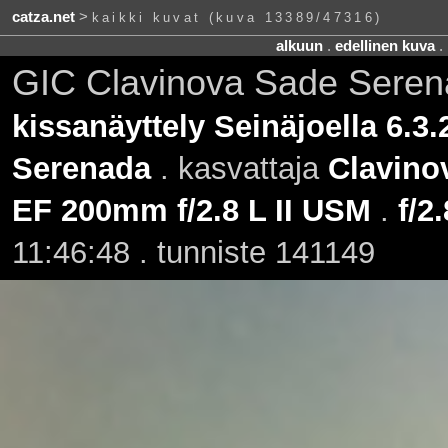
catza.net
>
kaikki kuvat (kuva 13389/47316)
alkuun
.
edellinen kuva
.
GIC Clavinova Sade Seren
kissanäyttely Seinäjoella 6.3.
Serenada
. kasvattaja
Clavino
EF 200mm f/2.8 L II USM
.
f/2.
11:46:48 . tunniste 141149