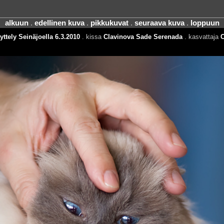
alkuun
.
edellinen kuva
.
pikkukuvat
.
seuraava kuva
.
loppuun
ttely Seinäjoella 6.3.2010
. kissa
Clavinova Sade Serenada
. kasvattaja
C