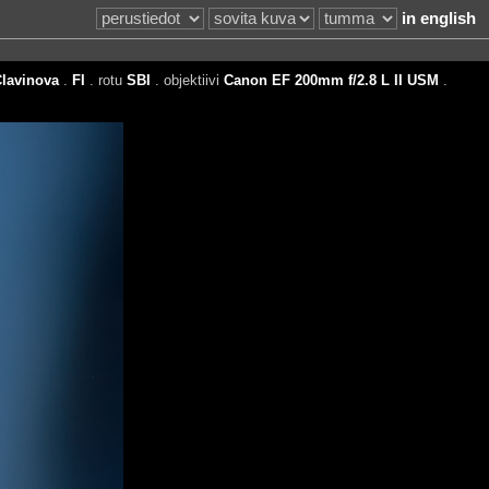
in english
lavinova
.
FI
. rotu
SBI
. objektiivi
Canon EF 200mm f/2.8 L II USM
.