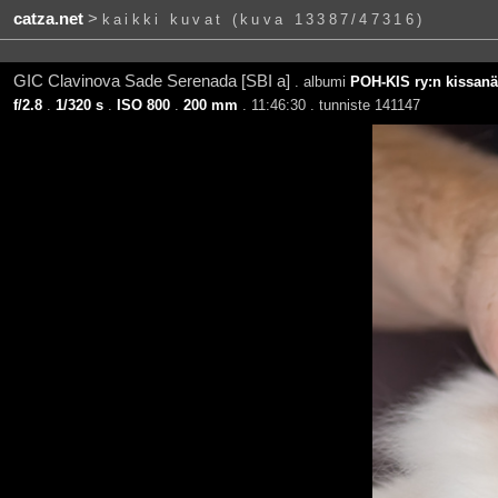
catza.net
>
kaikki kuvat (kuva 13387/47316)
GIC Clavinova Sade Serenada [SBI a]
. albumi
POH-KIS ry:n kissanäy
f/2.8
.
1/320 s
.
ISO 800
.
200 mm
. 11:46:30 . tunniste 141147