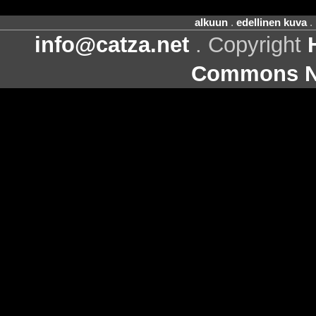
alkuun
.
edellinen kuva
.
info@catza.net
. Copyright
Commons Ni