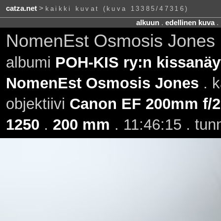
catza.net
>
kaikki kuvat (kuva 13385/47316)
alkuun
.
edellinen kuva
.
NomenEst Osmosis Jones 
albumi
POH-KIS ry:n kissanäyt
NomenEst Osmosis Jones
. k
objektiivi
Canon EF 200mm f/2.
1250
.
200 mm
. 11:46:15 . tun