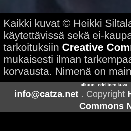
Kaikki kuvat © Heikki Siltal
käytettävissä sekä ei-kaupall
tarkoituksiin
Creative Com
mukaisesti ilman tarkempaa 
korvausta. Nimenä on main
alkuun
.
edellinen kuva
.
info@catza.net
. Copyright
Commons Ni