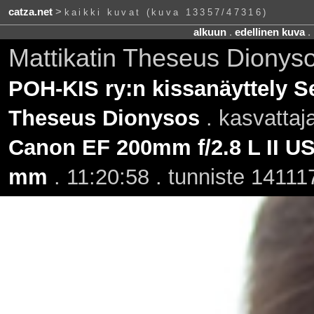
catza.net
>
kaikki kuvat (kuva 13357/47316)
alkuun
.
edellinen kuva
.
Mattikatin Theseus Dionys
POH-KIS ry:n kissanäyttely Se
Theseus Dionysos
. kasvattaj
Canon EF 200mm f/2.8 L II U
mm
. 11:20:58 . tunniste 14111