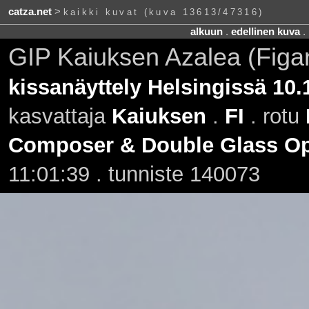
catza.net
>
kaikki kuvat (kuva 13613/47316)
alkuun
.
edellinen kuva
.
GIP Kaiuksen Azalea (Figa
kissanäyttely Helsingissä 10.
kasvattaja
Kaiuksen
.
FI
. rotu
Composer & Double Glass Op
11:01:39 . tunniste 140073