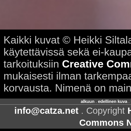
Kaikki kuvat © Heikki Siltal
käytettävissä sekä ei-kaupall
tarkoituksiin
Creative Com
mukaisesti ilman tarkempaa 
korvausta. Nimenä on main
alkuun
.
edellinen kuva
.
info@catza.net
. Copyright
Commons Ni