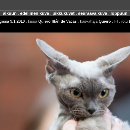
alkuun
.
edellinen kuva
.
pikkukuvat
.
seuraava kuva
.
loppuun
gissä 9.1.2010
. kissa
Quiero Illán de Vacas
. kasvattaja
Quiero
.
FI
. rotu