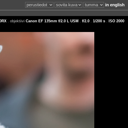
in english
DRX
. objektiivi
Canon EF 135mm f/2.0 L USM
.
f/2.0
.
1/200 s
.
ISO 2000