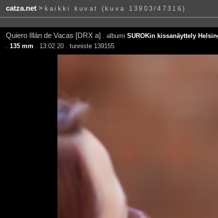
catza.net
>
kaikki kuvat (kuva 13903/47316)
Quiero Illán de Vacas [DRX a]
. albumi
SUROKin kissanäyttely Helsin
.
135 mm
. 13:02:20 . tunniste 139155