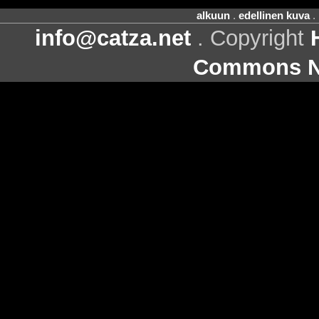
alkuun
.
edellinen kuva
.
info@catza.net
. Copyright
Commons Ni