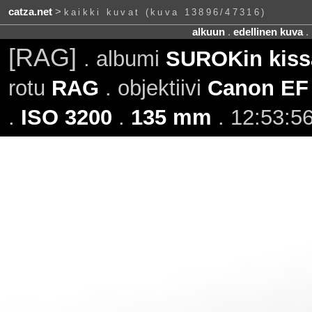
catza.net
>
kaikki kuvat (kuva 13896/47316)
alkuun
.
edellinen kuva
.
[RAG]
. albumi
SUROKin kissa
rotu
RAG
. objektiivi
Canon EF
.
ISO 3200
.
135 mm
. 12:53:56