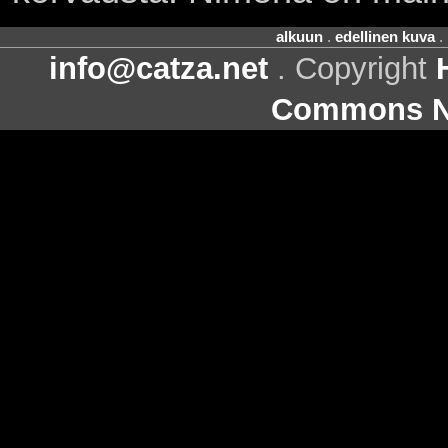
alkuun
.
edellinen kuva
.
info@catza.net
. Copyright
Commons Ni