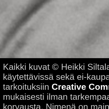
Kaikki kuvat © Heikki Siltal
käytettävissä sekä ei-kaupall
tarkoituksiin
Creative Com
mukaisesti ilman tarkempaa 
korvausta. Nimenä on main