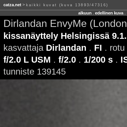
catza.net
>
kaikki kuvat (kuva 13893/47316)
alkuun
.
edellinen kuva
.
Dirlandan EnvyMe (London
kissanäyttely Helsingissä 9.1
kasvattaja
Dirlandan
.
FI
. rot
f/2.0 L USM
.
f/2.0
.
1/200 s
.
I
tunniste 139145