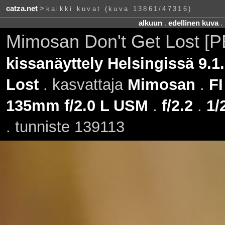
catza.net
>
kaikki kuvat (kuva 13861/47316)
alkuun
.
edellinen kuva
.
Mimosan Don't Get Lost [
kissanäyttely Helsingissä 9.1
Lost
. kasvattaja
Mimosan
.
FI
135mm f/2.0 L USM
.
f/2.2
.
1/
. tunniste 139113