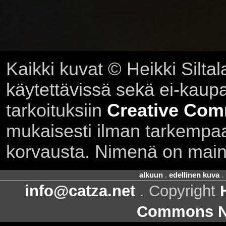
Kaikki kuvat © Heikki Siltal
käytettävissä sekä ei-kaupall
tarkoituksiin
Creative Com
mukaisesti ilman tarkempaa 
korvausta. Nimenä on main
alkuun
.
edellinen kuva
.
info@catza.net
. Copyright
Commons Ni