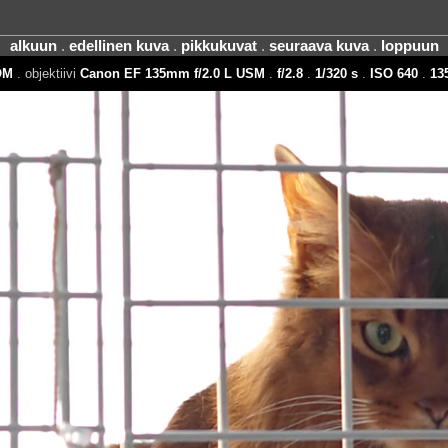
alkuun
.
edellinen kuva
.
pikkukuvat
.
seuraava kuva
.
loppuun
OM
. objektiivi
Canon EF 135mm f/2.0 L USM
.
f/2.8
.
1/320 s
.
ISO 640
.
13