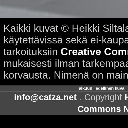
Kaikki kuvat © Heikki Siltal
käytettävissä sekä ei-kaupall
tarkoituksiin
Creative Com
mukaisesti ilman tarkempaa 
korvausta. Nimenä on main
alkuun
.
edellinen kuva
.
info@catza.net
. Copyright
Commons Ni