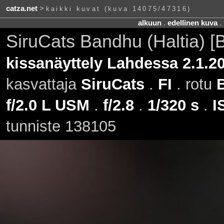
catza.net
>
kaikki kuvat (kuva 14075/47316)
alkuun
.
edellinen kuva
.
SiruCats Bandhu (Haltia) 
kissanäyttely Lahdessa 2.1.2
kasvattaja
SiruCats
.
FI
. rotu
f/2.0 L USM
.
f/2.8
.
1/320 s
.
I
tunniste 138105